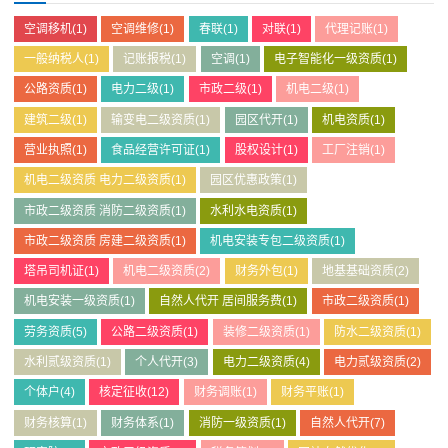
空调移机
(1)
空调维修
(1)
春联
(1)
对联
(1)
代理记账
(1)
一般纳税人
(1)
记账报税
(1)
空调
(1)
电子智能化一级资质
(1)
公路资质
(1)
电力二级
(1)
市政二级
(1)
机电二级
(1)
建筑二级
(1)
输变电二级资质
(1)
园区代开
(1)
机电资质
(1)
营业执照
(1)
食品经营许可证
(1)
股权设计
(1)
工厂注销
(1)
机电二级资质 电力二级资质
(1)
园区优惠政策
(1)
市政二级资质 消防二级资质
(1)
水利水电资质
(1)
市政二级资质 房建二级资质
(1)
机电安装专包二级资质
(1)
塔吊司机证
(1)
机电二级资质
(2)
财务外包
(1)
地基基础资质
(2)
机电安装一级资质
(1)
自然人代开 居间服务费
(1)
市政二级资质
(1)
劳务资质
(5)
公路二级资质
(1)
装修二级资质
(1)
防水二级资质
(1)
水利贰级资质
(1)
个人代开
(3)
电力二级资质
(4)
电力贰级资质
(2)
个体户
(4)
核定征收
(12)
财务调账
(1)
财务平账
(1)
财务核算
(1)
财务体系
(1)
消防一级资质
(1)
自然人代开
(7)