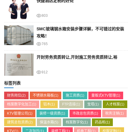
快捷酒店定制的好处
803
SMC玻璃钢水箱安装步骤详解，不可错过的安装
攻略！
765
开封劳务资质转让,开封施工劳务资质转让,裕
912
标签列表
财务岗位
(2)
不锈钢水箱板
(1)
施工资质
(1)
量贩式KTV管理
(1)
档案数字化加工
(1)
铝木
(1)
FTP连接
(1)
宝塔
(1)
人才档案
(1)
KTV管理公司
(1)
装修一级资质
(1)
市政总包资质
(1)
税务注销
(1)
建筑总包资质
(2)
保温水箱
(5)
档案数字化
(1)
药品柜
(1)
KTV
(1)
二次加压
(1)
装修工程
(1)
机电工程
(1)
校服定制
(1)