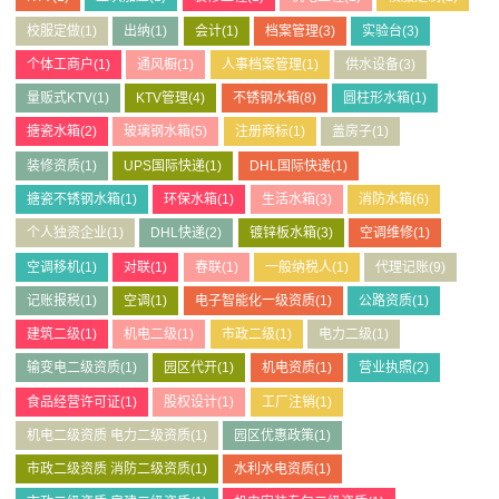
校服定做
(1)
出纳
(1)
会计
(1)
档案管理
(3)
实验台
(3)
个体工商户
(1)
通风橱
(1)
人事档案管理
(1)
供水设备
(3)
量贩式KTV
(1)
KTV管理
(4)
不锈钢水箱
(8)
圆柱形水箱
(1)
搪瓷水箱
(2)
玻璃钢水箱
(5)
注册商标
(1)
盖房子
(1)
装修资质
(1)
UPS国际快递
(1)
DHL国际快递
(1)
搪瓷不锈钢水箱
(1)
环保水箱
(1)
生活水箱
(3)
消防水箱
(6)
个人独资企业
(1)
DHL快递
(2)
镀锌板水箱
(3)
空调维修
(1)
空调移机
(1)
对联
(1)
春联
(1)
一般纳税人
(1)
代理记账
(9)
记账报税
(1)
空调
(1)
电子智能化一级资质
(1)
公路资质
(1)
建筑二级
(1)
机电二级
(1)
市政二级
(1)
电力二级
(1)
输变电二级资质
(1)
园区代开
(1)
机电资质
(1)
营业执照
(2)
食品经营许可证
(1)
股权设计
(1)
工厂注销
(1)
机电二级资质 电力二级资质
(1)
园区优惠政策
(1)
市政二级资质 消防二级资质
(1)
水利水电资质
(1)