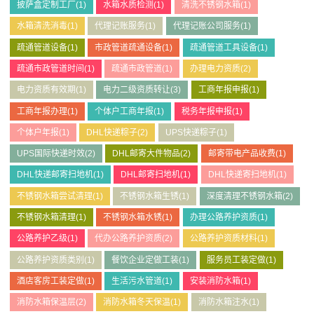
披萨盒定制工厂
(1)
水箱水质检测
(1)
清洗不锈钢水箱
(1)
水箱清洗消毒
(1)
代理记账服务
(1)
代理记账公司服务
(1)
疏通管道设备
(1)
市政管道疏通设备
(1)
疏通管道工具设备
(1)
疏通市政管道时间
(1)
疏通市政管道
(1)
办理电力资质
(2)
电力资质有效期
(1)
电力二级资质转让
(3)
工商年报申报
(1)
工商年报办理
(1)
个体户工商年报
(1)
税务年报申报
(1)
个体户年报
(1)
DHL快递粽子
(2)
UPS快递粽子
(1)
UPS国际快递时效
(2)
DHL邮寄大件物品
(2)
邮寄带电产品收费
(1)
DHL快递邮寄扫地机
(1)
DHL邮寄扫地机
(1)
DHL快递寄扫地机
(1)
不锈钢水箱尝试清理
(1)
不锈钢水箱生锈
(1)
深度清理不锈钢水箱
(2)
不锈钢水箱清理
(1)
不锈钢水箱水锈
(1)
办理公路养护资质
(1)
公路养护乙级
(1)
代办公路养护资质
(2)
公路养护资质材料
(1)
公路养护资质类别
(1)
餐饮企业定做工装
(1)
服务员工装定做
(1)
酒店客房工装定做
(1)
生活污水管道
(1)
安装消防水箱
(1)
消防水箱保温层
(2)
消防水箱冬天保温
(1)
消防水箱注水
(1)