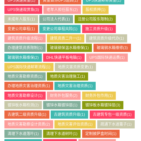
UPS快递黄金
(1)
黄金首饰UPS运费
(1)
UPS快递邮寄黄金
(1)
UPS快递观赏鱼
(3)
老年人担任股东
(2)
股权质押
(1)
未成年人股东
(1)
公司法人代表
(1)
注册公司股东限制
(2)
变更公司章程
(1)
变更公司章程风险
(1)
施工资质升级
(1)
建筑资质升级流程
(1)
建筑资质二升一
(1)
建筑资质升级代办
(1)
办理建筑资质限制
(1)
玻璃钢保温水箱维保
(1)
玻璃钢水箱维修
(3)
玻璃钢水箱维保
(2)
DHL快递平板电脑
(1)
UPS国际快递运费
(1)
UPS国际快递邮寄流程
(1)
地质灾害资质变更
(1)
地质灾害勘察资质
(1)
地质灾害治理施工
(1)
办理地质灾害治理资质
(1)
地质灾害治理资质
(1)
地质灾害勘察设计
(1)
财务外包服务
(2)
财务外包作用
(1)
镀锌板水箱检测
(2)
镀锌水箱镀锌层
(1)
镀锌板水箱镀锌层
(3)
古建筑二级资质升级
(1)
古建筑资质升级
(1)
古建筑专包一级资质
(1)
地质灾害勘察设计资质
(2)
地质灾害评估资质
(1)
疏通下水道篦子
(1)
清理下水道落叶
(1)
清理下水道树叶
(1)
定制披萨盒时间
(1)