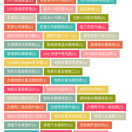
UPS快递黄金
(1)
黄金首饰UPS运费
(1)
UPS快递邮寄黄金
(1)
UPS快递观赏鱼
(3)
老年人担任股东
(2)
股权质押
(1)
未成年人股东
(1)
公司法人代表
(1)
注册公司股东限制
(2)
变更公司章程
(1)
变更公司章程风险
(1)
施工资质升级
(1)
建筑资质升级流程
(1)
建筑资质二升一
(1)
建筑资质升级代办
(1)
办理建筑资质限制
(1)
玻璃钢保温水箱维保
(1)
玻璃钢水箱维修
(3)
玻璃钢水箱维保
(2)
DHL快递平板电脑
(1)
UPS国际快递运费
(1)
UPS国际快递邮寄流程
(1)
地质灾害资质变更
(1)
地质灾害勘察资质
(1)
地质灾害治理施工
(1)
办理地质灾害治理资质
(1)
地质灾害治理资质
(1)
地质灾害勘察设计
(1)
财务外包服务
(2)
财务外包作用
(1)
镀锌板水箱检测
(2)
镀锌水箱镀锌层
(1)
镀锌板水箱镀锌层
(3)
古建筑二级资质升级
(1)
古建筑资质升级
(1)
古建筑专包一级资质
(1)
地质灾害勘察设计资质
(2)
地质灾害评估资质
(1)
疏通下水道篦子
(1)
清理下水道落叶
(1)
清理下水道树叶
(1)
定制披萨盒时间
(1)