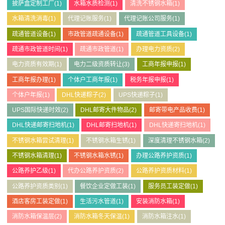
披萨盒定制工厂
(1)
水箱水质检测
(1)
清洗不锈钢水箱
(1)
水箱清洗消毒
(1)
代理记账服务
(1)
代理记账公司服务
(1)
疏通管道设备
(1)
市政管道疏通设备
(1)
疏通管道工具设备
(1)
疏通市政管道时间
(1)
疏通市政管道
(1)
办理电力资质
(2)
电力资质有效期
(1)
电力二级资质转让
(3)
工商年报申报
(1)
工商年报办理
(1)
个体户工商年报
(1)
税务年报申报
(1)
个体户年报
(1)
DHL快递粽子
(2)
UPS快递粽子
(1)
UPS国际快递时效
(2)
DHL邮寄大件物品
(2)
邮寄带电产品收费
(1)
DHL快递邮寄扫地机
(1)
DHL邮寄扫地机
(1)
DHL快递寄扫地机
(1)
不锈钢水箱尝试清理
(1)
不锈钢水箱生锈
(1)
深度清理不锈钢水箱
(2)
不锈钢水箱清理
(1)
不锈钢水箱水锈
(1)
办理公路养护资质
(1)
公路养护乙级
(1)
代办公路养护资质
(2)
公路养护资质材料
(1)
公路养护资质类别
(1)
餐饮企业定做工装
(1)
服务员工装定做
(1)
酒店客房工装定做
(1)
生活污水管道
(1)
安装消防水箱
(1)
消防水箱保温层
(2)
消防水箱冬天保温
(1)
消防水箱注水
(1)