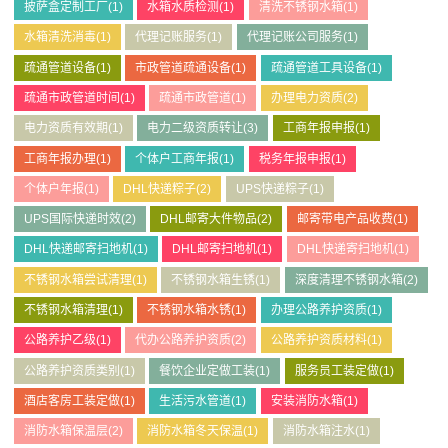
披萨盒定制工厂
(1)
水箱水质检测
(1)
清洗不锈钢水箱
(1)
水箱清洗消毒
(1)
代理记账服务
(1)
代理记账公司服务
(1)
疏通管道设备
(1)
市政管道疏通设备
(1)
疏通管道工具设备
(1)
疏通市政管道时间
(1)
疏通市政管道
(1)
办理电力资质
(2)
电力资质有效期
(1)
电力二级资质转让
(3)
工商年报申报
(1)
工商年报办理
(1)
个体户工商年报
(1)
税务年报申报
(1)
个体户年报
(1)
DHL快递粽子
(2)
UPS快递粽子
(1)
UPS国际快递时效
(2)
DHL邮寄大件物品
(2)
邮寄带电产品收费
(1)
DHL快递邮寄扫地机
(1)
DHL邮寄扫地机
(1)
DHL快递寄扫地机
(1)
不锈钢水箱尝试清理
(1)
不锈钢水箱生锈
(1)
深度清理不锈钢水箱
(2)
不锈钢水箱清理
(1)
不锈钢水箱水锈
(1)
办理公路养护资质
(1)
公路养护乙级
(1)
代办公路养护资质
(2)
公路养护资质材料
(1)
公路养护资质类别
(1)
餐饮企业定做工装
(1)
服务员工装定做
(1)
酒店客房工装定做
(1)
生活污水管道
(1)
安装消防水箱
(1)
消防水箱保温层
(2)
消防水箱冬天保温
(1)
消防水箱注水
(1)