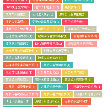
UPS快递黄金
(1)
黄金首饰UPS运费
(1)
UPS快递邮寄黄金
(1)
UPS快递观赏鱼
(3)
老年人担任股东
(2)
股权质押
(1)
未成年人股东
(1)
公司法人代表
(1)
注册公司股东限制
(2)
变更公司章程
(1)
变更公司章程风险
(1)
施工资质升级
(1)
建筑资质升级流程
(1)
建筑资质二升一
(1)
建筑资质升级代办
(1)
办理建筑资质限制
(1)
玻璃钢保温水箱维保
(1)
玻璃钢水箱维修
(3)
玻璃钢水箱维保
(2)
DHL快递平板电脑
(1)
UPS国际快递运费
(1)
UPS国际快递邮寄流程
(1)
地质灾害资质变更
(1)
地质灾害勘察资质
(1)
地质灾害治理施工
(1)
办理地质灾害治理资质
(1)
地质灾害治理资质
(1)
地质灾害勘察设计
(1)
财务外包服务
(2)
财务外包作用
(1)
镀锌板水箱检测
(2)
镀锌水箱镀锌层
(1)
镀锌板水箱镀锌层
(3)
古建筑二级资质升级
(1)
古建筑资质升级
(1)
古建筑专包一级资质
(1)
地质灾害勘察设计资质
(2)
地质灾害评估资质
(1)
疏通下水道篦子
(1)
清理下水道落叶
(1)
清理下水道树叶
(1)
定制披萨盒时间
(1)