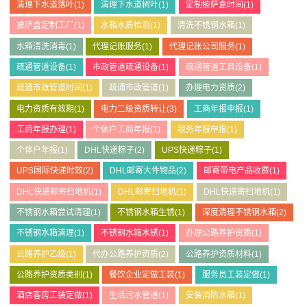
清理下水道落叶
(1)
清理下水道树叶
(1)
定制披萨盒时间
(1)
披萨盒定制工厂
(1)
水箱水质检测
(1)
清洗不锈钢水箱
(1)
水箱清洗消毒
(1)
代理记账服务
(1)
代理记账公司服务
(1)
疏通管道设备
(1)
市政管道疏通设备
(1)
疏通管道工具设备
(1)
疏通市政管道时间
(1)
疏通市政管道
(1)
办理电力资质
(2)
电力资质有效期
(1)
电力二级资质转让
(3)
工商年报申报
(1)
工商年报办理
(1)
个体户工商年报
(1)
税务年报申报
(1)
个体户年报
(1)
DHL快递粽子
(2)
UPS快递粽子
(1)
UPS国际快递时效
(2)
DHL邮寄大件物品
(2)
邮寄带电产品收费
(1)
DHL快递邮寄扫地机
(1)
DHL邮寄扫地机
(1)
DHL快递寄扫地机
(1)
不锈钢水箱尝试清理
(1)
不锈钢水箱生锈
(1)
深度清理不锈钢水箱
(2)
不锈钢水箱清理
(1)
不锈钢水箱水锈
(1)
办理公路养护资质
(1)
公路养护乙级
(1)
代办公路养护资质
(2)
公路养护资质材料
(1)
公路养护资质类别
(1)
餐饮企业定做工装
(1)
服务员工装定做
(1)
酒店客房工装定做
(1)
生活污水管道
(1)
安装消防水箱
(1)