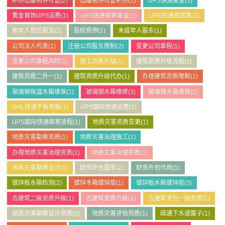
补办出版物许可证
(2)
出版物许可证补办
(1)
UPS快递黄金
(1)
黄金首饰UPS运费
(1)
UPS快递邮寄黄金
(1)
UPS快递观赏鱼
(3)
老年人担任股东
(2)
股权质押
(1)
未成年人股东
(1)
公司法人代表
(1)
注册公司股东限制
(2)
变更公司章程
(1)
变更公司章程风险
(1)
施工资质升级
(1)
建筑资质升级流程
(1)
建筑资质二升一
(1)
建筑资质升级代办
(1)
办理建筑资质限制
(1)
玻璃钢保温水箱维保
(1)
玻璃钢水箱维修
(3)
玻璃钢水箱维保
(2)
DHL快递平板电脑
(1)
UPS国际快递运费
(1)
UPS国际快递邮寄流程
(1)
地质灾害资质变更
(1)
地质灾害勘察资质
(1)
地质灾害治理施工
(1)
办理地质灾害治理资质
(1)
地质灾害治理资质
(1)
地质灾害勘察设计
(1)
财务外包服务
(2)
财务外包作用
(1)
镀锌板水箱检测
(2)
镀锌水箱镀锌层
(1)
镀锌板水箱镀锌层
(3)
古建筑二级资质升级
(1)
古建筑资质升级
(1)
古建筑专包一级资质
(1)
地质灾害勘察设计资质
(2)
地质灾害评估资质
(1)
疏通下水道篦子
(1)