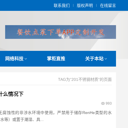
联系我们
版权声明
在线留言
网络科技
掌柜直推
关于本站
TAG为“201不锈钢材质”的页面
什么情况下
993
且无腐蚀性的非涉水环境中使用，严禁用于储存RenHe类型的水
水等）或置于潮湿、具...