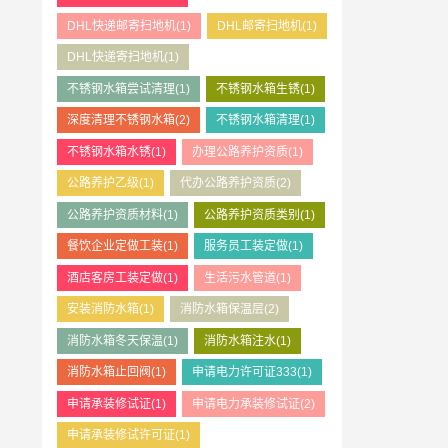
DHL快递邮寄扫地机
(1)
DHL邮寄扫地机
(1)
DHL快递寄扫地机
(1)
不锈钢水箱尝试清理
(1)
不锈钢水箱生锈
(1)
深度清理不锈钢水箱
(2)
不锈钢水箱清理
(1)
不锈钢水箱水锈
(1)
办理公路养护资质
(1)
公路养护乙级
(1)
代办公路养护资质
(2)
公路养护资质材料
(1)
公路养护资质类别
(1)
餐饮企业定做工装
(1)
服务员工装定做
(1)
酒店客房工装定做
(1)
生活污水管道
(1)
安装消防水箱
(1)
消防水箱保温层
(2)
消防水箱冬天保温
(1)
消防水箱注水
(1)
消防水箱止回阀
(1)
申请电力许可证333
(1)
申请承装修试证
(1)
申请电力承装修试证
(2)
申请承装修试许可证
(1)