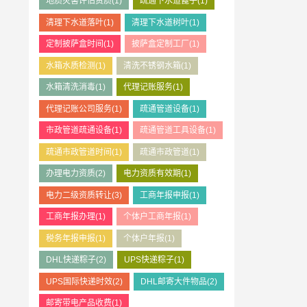
地质灾害评估资质
(1)
疏通下水道篦子
(1)
清理下水道落叶
(1)
清理下水道树叶
(1)
定制披萨盒时间
(1)
披萨盒定制工厂
(1)
水箱水质检测
(1)
清洗不锈钢水箱
(1)
水箱清洗消毒
(1)
代理记账服务
(1)
代理记账公司服务
(1)
疏通管道设备
(1)
市政管道疏通设备
(1)
疏通管道工具设备
(1)
疏通市政管道时间
(1)
疏通市政管道
(1)
办理电力资质
(2)
电力资质有效期
(1)
电力二级资质转让
(3)
工商年报申报
(1)
工商年报办理
(1)
个体户工商年报
(1)
税务年报申报
(1)
个体户年报
(1)
DHL快递粽子
(2)
UPS快递粽子
(1)
UPS国际快递时效
(2)
DHL邮寄大件物品
(2)
邮寄带电产品收费
(1)