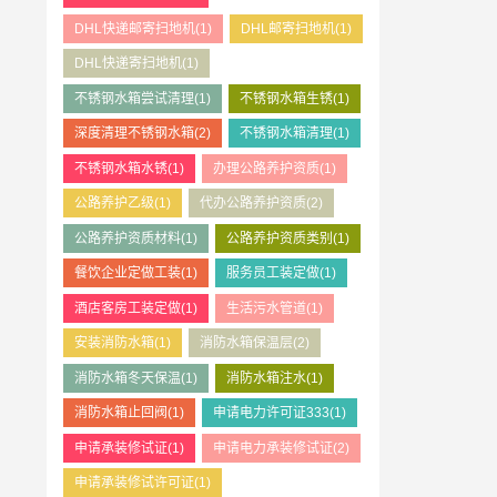
DHL快递邮寄扫地机
(1)
DHL邮寄扫地机
(1)
DHL快递寄扫地机
(1)
不锈钢水箱尝试清理
(1)
不锈钢水箱生锈
(1)
深度清理不锈钢水箱
(2)
不锈钢水箱清理
(1)
不锈钢水箱水锈
(1)
办理公路养护资质
(1)
公路养护乙级
(1)
代办公路养护资质
(2)
公路养护资质材料
(1)
公路养护资质类别
(1)
餐饮企业定做工装
(1)
服务员工装定做
(1)
酒店客房工装定做
(1)
生活污水管道
(1)
安装消防水箱
(1)
消防水箱保温层
(2)
消防水箱冬天保温
(1)
消防水箱注水
(1)
消防水箱止回阀
(1)
申请电力许可证333
(1)
申请承装修试证
(1)
申请电力承装修试证
(2)
申请承装修试许可证
(1)