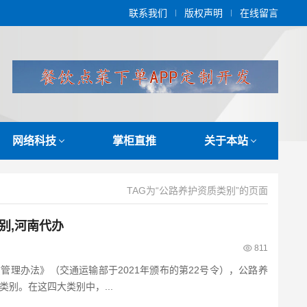
联系我们
版权声明
在线留言
网络科技
掌柜直推
关于本站
TAG为“公路养护资质类别”的页面
别,河南代办
811
管理办法》（交通运输部于2021年颁布的第22号令），公路养
类别。在这四大类别中，...