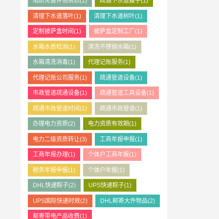
地质灾害评估资质
(1)
疏通下水道篦子
(1)
清理下水道落叶
(1)
清理下水道树叶
(1)
定制披萨盒时间
(1)
披萨盒定制工厂
(1)
水箱水质检测
(1)
清洗不锈钢水箱
(1)
水箱清洗消毒
(1)
代理记账服务
(1)
代理记账公司服务
(1)
疏通管道设备
(1)
市政管道疏通设备
(1)
疏通管道工具设备
(1)
疏通市政管道时间
(1)
疏通市政管道
(1)
办理电力资质
(2)
电力资质有效期
(1)
电力二级资质转让
(3)
工商年报申报
(1)
工商年报办理
(1)
个体户工商年报
(1)
税务年报申报
(1)
个体户年报
(1)
DHL快递粽子
(2)
UPS快递粽子
(1)
UPS国际快递时效
(2)
DHL邮寄大件物品
(2)
邮寄带电产品收费
(1)