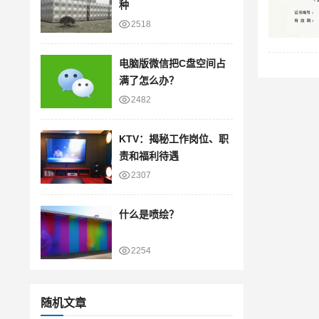
种
2518
电脑版微信把C盘空间占
满了怎么办？
2482
KTV：揭秘工作岗位、职
责和福利待遇
2307
什么是喷绘？
2254
随机文章