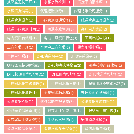
披萨盒定制工厂
(1)
水箱水质检测
(1)
清洗不锈钢水箱
(1)
水箱清洗消毒
(1)
代理记账服务
(1)
代理记账公司服务
(1)
疏通管道设备
(1)
市政管道疏通设备
(1)
疏通管道工具设备
(1)
疏通市政管道时间
(1)
疏通市政管道
(1)
办理电力资质
(2)
电力资质有效期
(1)
电力二级资质转让
(3)
工商年报申报
(1)
工商年报办理
(1)
个体户工商年报
(1)
税务年报申报
(1)
个体户年报
(1)
DHL快递粽子
(2)
UPS快递粽子
(1)
UPS国际快递时效
(2)
DHL邮寄大件物品
(2)
邮寄带电产品收费
(1)
DHL快递邮寄扫地机
(1)
DHL邮寄扫地机
(1)
DHL快递寄扫地机
(1)
不锈钢水箱尝试清理
(1)
不锈钢水箱生锈
(1)
深度清理不锈钢水箱
(2)
不锈钢水箱清理
(1)
不锈钢水箱水锈
(1)
办理公路养护资质
(1)
公路养护乙级
(1)
代办公路养护资质
(2)
公路养护资质材料
(1)
公路养护资质类别
(1)
餐饮企业定做工装
(1)
服务员工装定做
(1)
酒店客房工装定做
(1)
生活污水管道
(1)
安装消防水箱
(1)
消防水箱保温层
(2)
消防水箱冬天保温
(1)
消防水箱注水
(1)