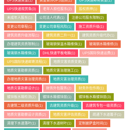
UPS快递黄金
(1)
黄金首饰UPS运费
(1)
UPS快递邮寄黄金
(1)
UPS快递观赏鱼
(3)
老年人担任股东
(2)
股权质押
(1)
未成年人股东
(1)
公司法人代表
(1)
注册公司股东限制
(2)
变更公司章程
(1)
变更公司章程风险
(1)
施工资质升级
(1)
建筑资质升级流程
(1)
建筑资质二升一
(1)
建筑资质升级代办
(1)
办理建筑资质限制
(1)
玻璃钢保温水箱维保
(1)
玻璃钢水箱维修
(3)
玻璃钢水箱维保
(2)
DHL快递平板电脑
(1)
UPS国际快递运费
(1)
UPS国际快递邮寄流程
(1)
地质灾害资质变更
(1)
地质灾害勘察资质
(1)
地质灾害治理施工
(1)
办理地质灾害治理资质
(1)
地质灾害治理资质
(1)
地质灾害勘察设计
(1)
财务外包服务
(2)
财务外包作用
(1)
镀锌板水箱检测
(2)
镀锌水箱镀锌层
(1)
镀锌板水箱镀锌层
(3)
古建筑二级资质升级
(1)
古建筑资质升级
(1)
古建筑专包一级资质
(1)
地质灾害勘察设计资质
(2)
地质灾害评估资质
(1)
疏通下水道篦子
(1)
清理下水道落叶
(1)
清理下水道树叶
(1)
定制披萨盒时间
(1)