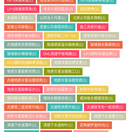
UPS快递黄金
(1)
黄金首饰UPS运费
(1)
UPS快递邮寄黄金
(1)
UPS快递观赏鱼
(3)
老年人担任股东
(2)
股权质押
(1)
未成年人股东
(1)
公司法人代表
(1)
注册公司股东限制
(2)
变更公司章程
(1)
变更公司章程风险
(1)
施工资质升级
(1)
建筑资质升级流程
(1)
建筑资质二升一
(1)
建筑资质升级代办
(1)
办理建筑资质限制
(1)
玻璃钢保温水箱维保
(1)
玻璃钢水箱维修
(3)
玻璃钢水箱维保
(2)
DHL快递平板电脑
(1)
UPS国际快递运费
(1)
UPS国际快递邮寄流程
(1)
地质灾害资质变更
(1)
地质灾害勘察资质
(1)
地质灾害治理施工
(1)
办理地质灾害治理资质
(1)
地质灾害治理资质
(1)
地质灾害勘察设计
(1)
财务外包服务
(2)
财务外包作用
(1)
镀锌板水箱检测
(2)
镀锌水箱镀锌层
(1)
镀锌板水箱镀锌层
(3)
古建筑二级资质升级
(1)
古建筑资质升级
(1)
古建筑专包一级资质
(1)
地质灾害勘察设计资质
(2)
地质灾害评估资质
(1)
疏通下水道篦子
(1)
清理下水道落叶
(1)
清理下水道树叶
(1)
定制披萨盒时间
(1)