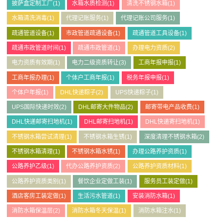
披萨盒定制工厂
(1)
水箱水质检测
(1)
清洗不锈钢水箱
(1)
水箱清洗消毒
(1)
代理记账服务
(1)
代理记账公司服务
(1)
疏通管道设备
(1)
市政管道疏通设备
(1)
疏通管道工具设备
(1)
疏通市政管道时间
(1)
疏通市政管道
(1)
办理电力资质
(2)
电力资质有效期
(1)
电力二级资质转让
(3)
工商年报申报
(1)
工商年报办理
(1)
个体户工商年报
(1)
税务年报申报
(1)
个体户年报
(1)
DHL快递粽子
(2)
UPS快递粽子
(1)
UPS国际快递时效
(2)
DHL邮寄大件物品
(2)
邮寄带电产品收费
(1)
DHL快递邮寄扫地机
(1)
DHL邮寄扫地机
(1)
DHL快递寄扫地机
(1)
不锈钢水箱尝试清理
(1)
不锈钢水箱生锈
(1)
深度清理不锈钢水箱
(2)
不锈钢水箱清理
(1)
不锈钢水箱水锈
(1)
办理公路养护资质
(1)
公路养护乙级
(1)
代办公路养护资质
(2)
公路养护资质材料
(1)
公路养护资质类别
(1)
餐饮企业定做工装
(1)
服务员工装定做
(1)
酒店客房工装定做
(1)
生活污水管道
(1)
安装消防水箱
(1)
消防水箱保温层
(2)
消防水箱冬天保温
(1)
消防水箱注水
(1)