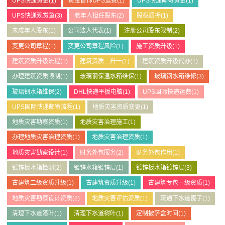
UPS快递黄金
(1)
黄金首饰UPS运费
(1)
UPS快递邮寄黄金
(1)
UPS快递观赏鱼
(3)
老年人担任股东
(2)
股权质押
(1)
未成年人股东
(1)
公司法人代表
(1)
注册公司股东限制
(2)
变更公司章程
(1)
变更公司章程风险
(1)
施工资质升级
(1)
建筑资质升级流程
(1)
建筑资质二升一
(1)
建筑资质升级代办
(1)
办理建筑资质限制
(1)
玻璃钢保温水箱维保
(1)
玻璃钢水箱维修
(3)
玻璃钢水箱维保
(2)
DHL快递平板电脑
(1)
UPS国际快递运费
(1)
UPS国际快递邮寄流程
(1)
地质灾害资质变更
(1)
地质灾害勘察资质
(1)
地质灾害治理施工
(1)
办理地质灾害治理资质
(1)
地质灾害治理资质
(1)
地质灾害勘察设计
(1)
财务外包服务
(2)
财务外包作用
(1)
镀锌板水箱检测
(2)
镀锌水箱镀锌层
(1)
镀锌板水箱镀锌层
(3)
古建筑二级资质升级
(1)
古建筑资质升级
(1)
古建筑专包一级资质
(1)
地质灾害勘察设计资质
(2)
地质灾害评估资质
(1)
疏通下水道篦子
(1)
清理下水道落叶
(1)
清理下水道树叶
(1)
定制披萨盒时间
(1)