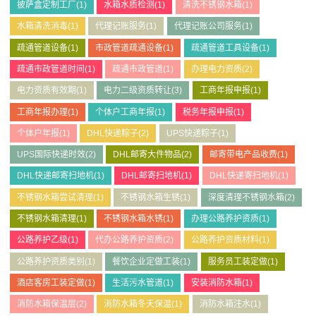
披萨盒定制工厂
(1)
水箱水质检测
(1)
清洗不锈钢水箱
(1)
水箱清洗消毒
(1)
代理记账服务
(1)
代理记账公司服务
(1)
疏通管道设备
(1)
市政管道疏通设备
(1)
疏通管道工具设备
(1)
疏通市政管道时间
(1)
疏通市政管道
(1)
办理电力资质
(2)
电力资质有效期
(1)
电力二级资质转让
(3)
工商年报申报
(1)
工商年报办理
(1)
个体户工商年报
(1)
税务年报申报
(1)
个体户年报
(1)
DHL快递粽子
(2)
UPS快递粽子
(1)
UPS国际快递时效
(2)
DHL邮寄大件物品
(2)
邮寄带电产品收费
(1)
DHL快递邮寄扫地机
(1)
DHL邮寄扫地机
(1)
DHL快递寄扫地机
(1)
不锈钢水箱尝试清理
(1)
不锈钢水箱生锈
(1)
深度清理不锈钢水箱
(2)
不锈钢水箱清理
(1)
不锈钢水箱水锈
(1)
办理公路养护资质
(1)
公路养护乙级
(1)
代办公路养护资质
(2)
公路养护资质材料
(1)
公路养护资质类别
(1)
餐饮企业定做工装
(1)
服务员工装定做
(1)
酒店客房工装定做
(1)
生活污水管道
(1)
安装消防水箱
(1)
消防水箱保温层
(2)
消防水箱冬天保温
(1)
消防水箱注水
(1)